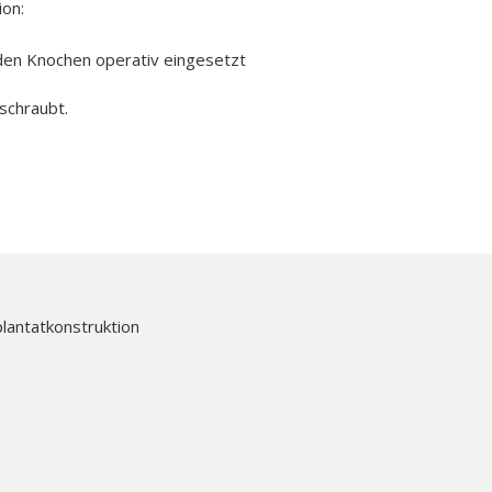
ion:
n den Knochen operativ eingesetzt
eschraubt.
lantatkonstruktion