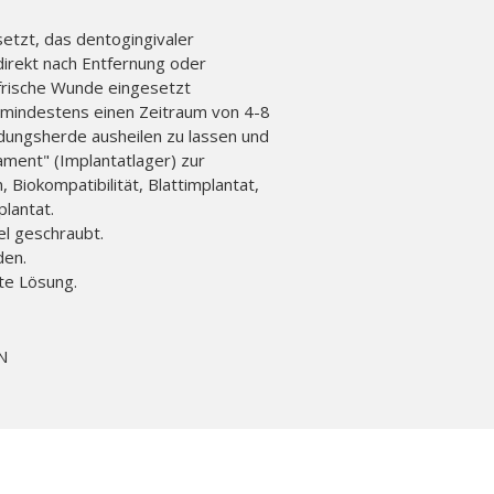
setzt, das dentogingivaler
 direkt nach Entfernung oder
 frische Wunde eingesetzt
R. mindestens einen Zeitraum von 4-8
ungsherde ausheilen zu lassen und
ment" (Implantatlager) zur
 Biokompatibilität, Blattimplantat,
plantat.
el geschraubt.
den.
te Lösung.
N